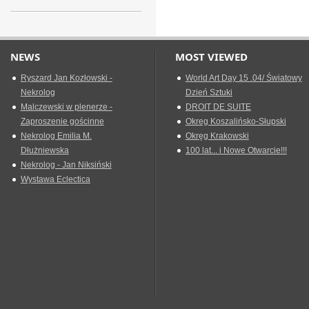
NEWS
MOST VIEWED
Ryszard Jan Kozłowski -
World Art Day 15 .04/ Światowy
Nekrolog
Dzień Sztuki
Malczewski w plenerze -
DROIT DE SUITE
Zaproszenie gościnne
Okreg Koszalińsko-Słupski
Nekrolog Emilia M.
Okręg Krakowski
Dłużniewska
100 lat... i Nowe Otwarcie!!!
Nekrolog - Jan Niksiński
Wystawa Eclectica