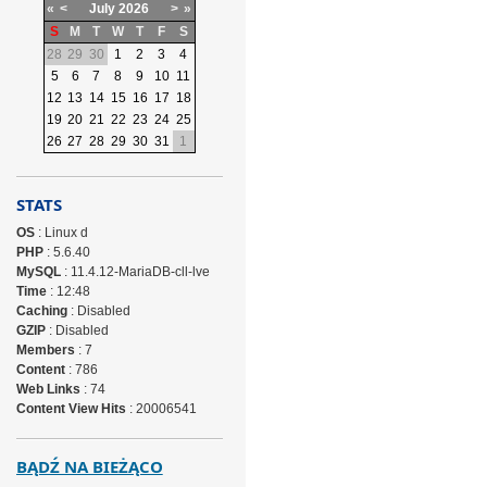
«
<
July
2026
>
»
S
M
T
W
T
F
S
28
29
30
1
2
3
4
5
6
7
8
9
10
11
12
13
14
15
16
17
18
19
20
21
22
23
24
25
26
27
28
29
30
31
1
STATS
OS
: Linux d
PHP
: 5.6.40
MySQL
: 11.4.12-MariaDB-cll-lve
Time
: 12:48
Caching
: Disabled
GZIP
: Disabled
Members
: 7
Content
: 786
Web Links
: 74
Content View Hits
: 20006541
BĄDŹ NA BIEŻĄCO