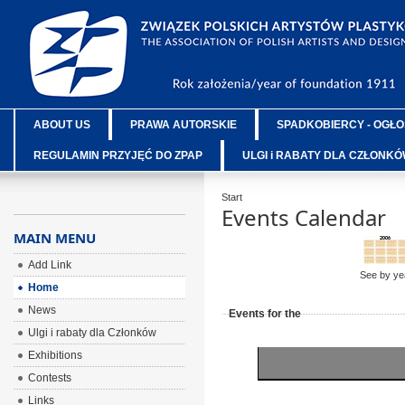
ABOUT US
PRAWA AUTORSKIE
SPADKOBIERCY - OGŁO
REGULAMIN PRZYJĘĆ DO ZPAP
ULGI i RABATY DLA CZŁONK
Start
Events Calendar
MAIN MENU
Add Link
See by ye
Home
News
Events for the
Ulgi i rabaty dla Członków
Exhibitions
Contests
Links