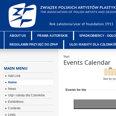
ABOUT US
PRAWA AUTORSKIE
SPADKOBIERCY - OGŁO
REGULAMIN PRZYJĘĆ DO ZPAP
ULGI i RABATY DLA CZŁONK
Start
Events Calendar
MAIN MENU
Add Link
See by ye
Home
News
Events for the
Ulgi i rabaty dla Członków
Exhibitions
Contests
Links