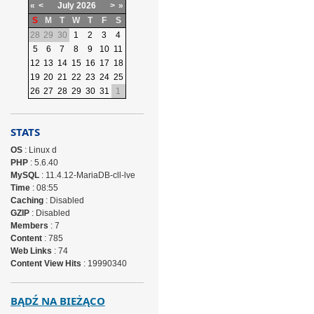
«
<
July
2026
>
»
S
M
T
W
T
F
S
28
29
30
1
2
3
4
5
6
7
8
9
10
11
12
13
14
15
16
17
18
19
20
21
22
23
24
25
26
27
28
29
30
31
1
STATS
OS
: Linux d
PHP
: 5.6.40
MySQL
: 11.4.12-MariaDB-cll-lve
Time
: 08:55
Caching
: Disabled
GZIP
: Disabled
Members
: 7
Content
: 785
Web Links
: 74
Content View Hits
: 19990340
BĄDŹ NA BIEŻĄCO