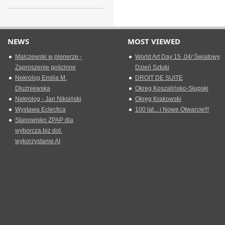
NEWS
MOST VIEWED
Malczewski w plenerze -
World Art Day 15 .04/ Światowy
Zaproszenie gościnne
Dzień Sztuki
Nekrolog Emilia M.
DROIT DE SUITE
Dłużniewska
Okreg Koszalińsko-Słupski
Nekrolog - Jan Niksiński
Okręg Krakowski
Wystawa Eclectica
100 lat... i Nowe Otwarcie!!!
Stanowisko ZPAP dla
wyborcza.biz dot.
wykorzystanie AI