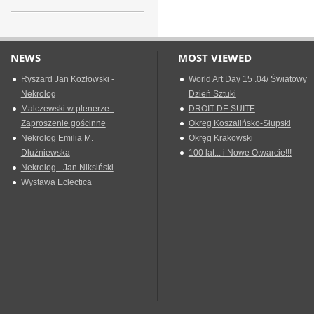
NEWS
MOST VIEWED
Ryszard Jan Kozłowski -
World Art Day 15 .04/ Światowy
Nekrolog
Dzień Sztuki
Malczewski w plenerze -
DROIT DE SUITE
Zaproszenie gościnne
Okreg Koszalińsko-Słupski
Nekrolog Emilia M.
Okręg Krakowski
Dłużniewska
100 lat... i Nowe Otwarcie!!!
Nekrolog - Jan Niksiński
Wystawa Eclectica