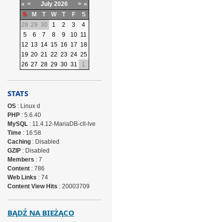
«
<
July
2026
>
»
S
M
T
W
T
F
S
28
29
30
1
2
3
4
5
6
7
8
9
10
11
12
13
14
15
16
17
18
19
20
21
22
23
24
25
26
27
28
29
30
31
1
STATS
OS
: Linux d
PHP
: 5.6.40
MySQL
: 11.4.12-MariaDB-cll-lve
Time
: 16:58
Caching
: Disabled
GZIP
: Disabled
Members
: 7
Content
: 786
Web Links
: 74
Content View Hits
: 20003709
BĄDŹ NA BIEŻĄCO