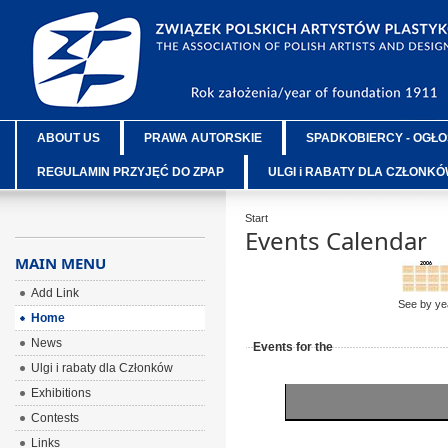
ABOUT US
PRAWA AUTORSKIE
SPADKOBIERCY - OGŁO
REGULAMIN PRZYJĘĆ DO ZPAP
ULGI i RABATY DLA CZŁONK
Start
Events Calendar
MAIN MENU
Add Link
See by ye
Home
News
Events for the
Ulgi i rabaty dla Członków
Exhibitions
Contests
Links