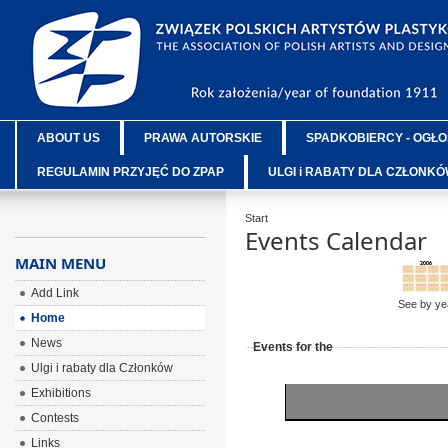
ABOUT US
PRAWA AUTORSKIE
SPADKOBIERCY - OGŁO
REGULAMIN PRZYJĘĆ DO ZPAP
ULGI i RABATY DLA CZŁONK
Start
Events Calendar
MAIN MENU
Add Link
See by ye
Home
News
Events for the
Ulgi i rabaty dla Członków
Exhibitions
Contests
Links