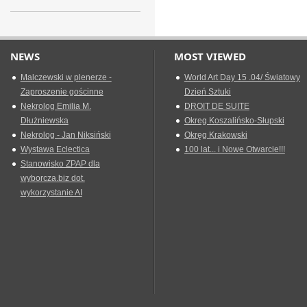
NEWS
MOST VIEWED
Malczewski w plenerze -
World Art Day 15 .04/ Światowy
Zaproszenie gościnne
Dzień Sztuki
Nekrolog Emilia M.
DROIT DE SUITE
Dłużniewska
Okreg Koszalińsko-Słupski
Nekrolog - Jan Niksiński
Okręg Krakowski
Wystawa Eclectica
100 lat... i Nowe Otwarcie!!!
Stanowisko ZPAP dla
wyborcza.biz dot.
wykorzystanie AI