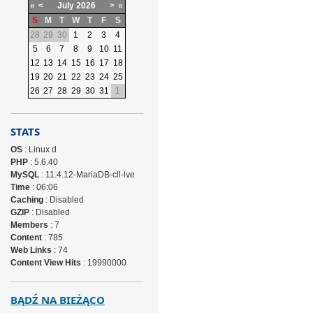
«
<
July
2026
>
»
S
M
T
W
T
F
S
28
29
30
1
2
3
4
5
6
7
8
9
10
11
12
13
14
15
16
17
18
19
20
21
22
23
24
25
26
27
28
29
30
31
1
STATS
OS
: Linux d
PHP
: 5.6.40
MySQL
: 11.4.12-MariaDB-cll-lve
Time
: 06:06
Caching
: Disabled
GZIP
: Disabled
Members
: 7
Content
: 785
Web Links
: 74
Content View Hits
: 19990000
BĄDŹ NA BIEŻĄCO