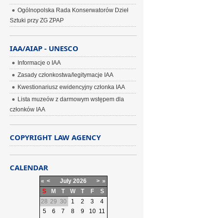
Ogólnopolska Rada Konserwatorów Dzieł
Sztuki przy ZG ZPAP
IAA/AIAP - UNESCO
Informacje o IAA
Zasady członkostwa/legitymacje IAA
Kwestionariusz ewidencyjny członka IAA
Lista muzeów z darmowym wstępem dla
członków IAA
COPYRIGHT LAW AGENCY
CALENDAR
«
<
July
2026
>
»
S
M
T
W
T
F
S
28
29
30
1
2
3
4
5
6
7
8
9
10
11