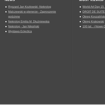
Ryszard Jan Kozłowski -Nekrolog
World Art Day 15 
Malczewski w plenerze - Zaproszenie
DROIT DE SUITE
gościnne
Okreg Koszalińsk
Nekrolog Emilia M. Dłużniewska
Okręg Krakowski
Nekrolog - Jan Niksiński
100 lat... i Nowe 
Wystawa Eclectica