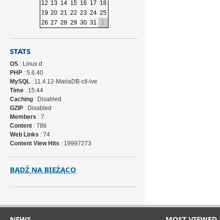
12
13
14
15
16
17
18
19
20
21
22
23
24
25
26
27
28
29
30
31
1
STATS
OS
: Linux d
PHP
: 5.6.40
MySQL
: 11.4.12-MariaDB-cll-lve
Time
: 15:44
Caching
: Disabled
GZIP
: Disabled
Members
: 7
Content
: 786
Web Links
: 74
Content View Hits
: 19997273
BĄDŹ NA BIEŻĄCO
NEWS
MOST VIEWED