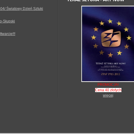
.04/ Światowy Dzień Sztuki
o-Słupski
Otwarcie!!!
PROMOCJA!
Cena 40 złotych
więcej