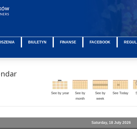
OSZENIA
BIULETYN
FINANSE
FACEBOOK
REGUL
endar
See by year
See by
See by
See Today
month
week
Saturday, 18 July 2026