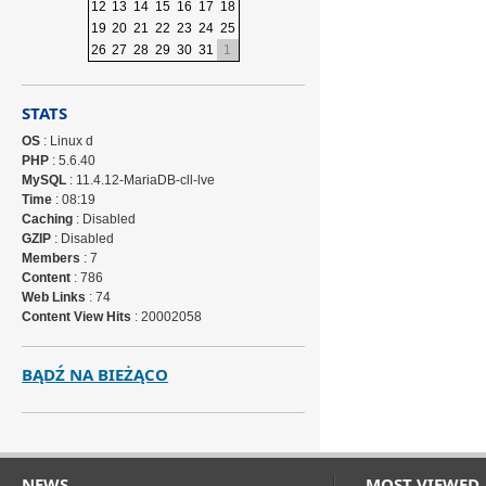
12
13
14
15
16
17
18
19
20
21
22
23
24
25
26
27
28
29
30
31
1
STATS
OS
: Linux d
PHP
: 5.6.40
MySQL
: 11.4.12-MariaDB-cll-lve
Time
: 08:19
Caching
: Disabled
GZIP
: Disabled
Members
: 7
Content
: 786
Web Links
: 74
Content View Hits
: 20002058
BĄDŹ NA BIEŻĄCO
NEWS
MOST VIEWED