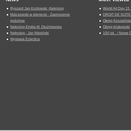
Ryszard Jan Kozłowski -Nekrolog
World Art Day 15 
Malczewski w plenerze - Zaproszenie
DROIT DE SUITE
gościnne
Okreg Koszalińsk
Nekrolog Emilia M. Dłużniewska
Okręg Krakowski
Nekrolog - Jan Niksiński
100 lat... i Nowe 
Wystawa Eclectica