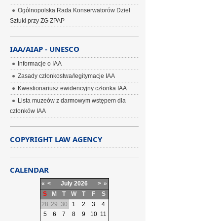
Ogólnopolska Rada Konserwatorów Dzieł
Sztuki przy ZG ZPAP
IAA/AIAP - UNESCO
Informacje o IAA
Zasady członkostwa/legitymacje IAA
Kwestionariusz ewidencyjny członka IAA
Lista muzeów z darmowym wstępem dla
członków IAA
COPYRIGHT LAW AGENCY
CALENDAR
«
<
July
2026
>
»
S
M
T
W
T
F
S
28
29
30
1
2
3
4
5
6
7
8
9
10
11