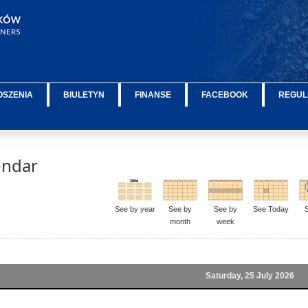
OSZENIA
BIULETYN
FINANSE
FACEBOOK
REGUL
endar
See by year
See by
See by
See Today
month
week
Saturday, 25 July 2026