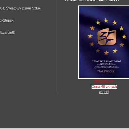
.04/ Światowy Dzień Sztuki
o-Słupski
Otwarcie!!!
PROMOCJA!
Cena 40 złotych
więcej