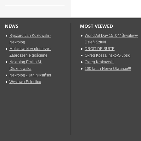
NEWS
MOST VIEWED
Ryszard Jan Kozłowski -
World Art Day 15 .04/ Światowy
Nekrolog
Dzień Sztuki
Malczewski w plenerze -
DROIT DE SUITE
Zaproszenie gościnne
Okreg Koszalińsko-Słupski
Nekrolog Emilia M.
Okręg Krakowski
Dłużniewska
100 lat... i Nowe Otwarcie!!!
Nekrolog - Jan Niksiński
Wystawa Eclectica