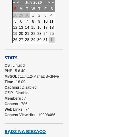
«
<
July
2026
>
»
S
M
T
W
T
F
S
28
29
30
1
2
3
4
5
6
7
8
9
10
11
12
13
14
15
16
17
18
19
20
21
22
23
24
25
26
27
28
29
30
31
1
STATS
OS
: Linux d
PHP
: 5.6.40
MySQL
: 11.4.12-MariaDB-cll-lve
Time
: 18:09
Caching
: Disabled
GZIP
: Disabled
Members
: 7
Content
: 786
Web Links
: 74
Content View Hits
: 19998486
BĄDŹ NA BIEŻĄCO