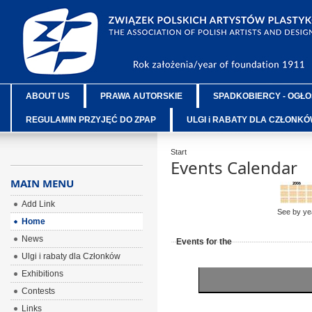
ABOUT US
PRAWA AUTORSKIE
SPADKOBIERCY - OGŁO
REGULAMIN PRZYJĘĆ DO ZPAP
ULGI i RABATY DLA CZŁONK
Start
Events Calendar
MAIN MENU
Add Link
See by ye
Home
News
Events for the
Ulgi i rabaty dla Członków
Exhibitions
Contests
Links