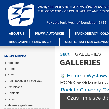
ABOUT US
PRAWA AUTORSKIE
SPADKOBIERCY - OGŁO
REGULAMIN PRZYJĘĆ DO ZPAP
ULGI i RABATY DLA CZŁONK
Start
GALLERIES
MAIN MENU
GALLERIES
Add Link
Home
Home
»
Wystawy,
News
Ulgi i rabaty dla Członków
RCNiK w Gdańsku w 
Exhibitions
Back to Category Ov
Contests
Czas i miejsce d
Links
Materiały graficzne