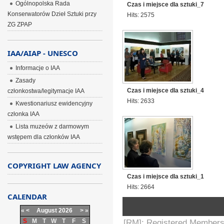
Ogólnopolska Rada
Czas i miejsce dla sztuki_7
Konserwatorów Dzieł Sztuki przy
Hits: 2575
ZG ZPAP
IAA/AIAP - UNESCO
Informacje o IAA
Zasady
Czas i miejsce dla sztuki_4
członkostwa/legitymacje IAA
Hits: 2633
Kwestionariusz ewidencyjny
członka IAA
Lista muzeów z darmowym
wstępem dla członków IAA
COPYRIGHT LAW AGENCY
Czas i miejsce dla sztuki_1
Hits: 2664
CALENDAR
«
<
August
2026
>
»
S
M
T
W
T
F
S
[RM]: Registered Members