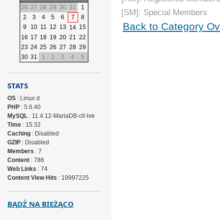
26
27
28
29
30
31
1
[SM]: Special Members
2
3
4
5
6
7
8
Back to Category Ov
9
10
11
12
13
15
14
16
17
18
19
20
21
22
23
24
25
26
27
28
29
30
31
1
2
3
4
5
STATS
OS
: Linux d
PHP
: 5.6.40
MySQL
: 11.4.12-MariaDB-cll-lve
Time
: 15:32
Caching
: Disabled
GZIP
: Disabled
Members
: 7
Content
: 786
Web Links
: 74
Content View Hits
: 19997225
BĄDŹ NA BIEŻĄCO