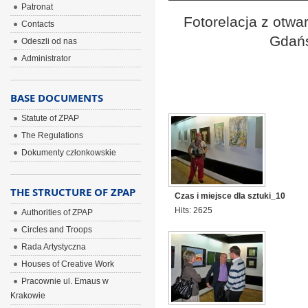
Patronat
Fotorelacja z otwa
Contacts
Gdańs
Odeszli od nas
Administrator
BASE DOCUMENTS
Statute of ZPAP
The Regulations
Dokumenty członkowskie
THE STRUCTURE OF ZPAP
Czas i miejsce dla sztuki_10
Hits: 2625
Authorities of ZPAP
Circles and Troops
Rada Artystyczna
Houses of Creative Work
Pracownie ul. Emaus w
Krakowie