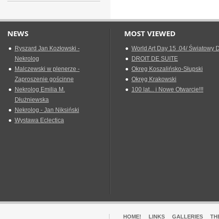
NEWS
MOST VIEWED
Ryszard Jan Kozłowski -
World Art Day 15 .04/ Światowy D
Nekrolog
DROIT DE SUITE
Malczewski w plenerze -
Okreg Koszalińsko-Słupski
Zaproszenie gościnne
Okręg Krakowski
Nekrolog Emilia M.
100 lat... i Nowe Otwarcie!!!
Dłużniewska
Nekrolog - Jan Niksiński
Wystawa Eclectica
HOME!
LINKS
GALLERIES
TH