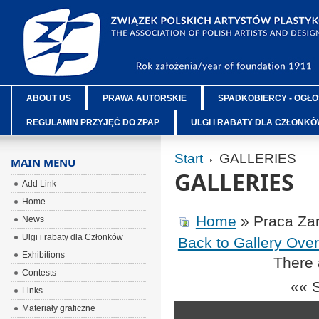
ABOUT US
PRAWA AUTORSKIE
SPADKOBIERCY - OGŁO
REGULAMIN PRZYJĘĆ DO ZPAP
ULGI i RABATY DLA CZŁONK
Start
GALLERIES
MAIN MENU
GALLERIES
Add Link
Home
Home
» Praca Za
News
Ulgi i rabaty dla Członków
Back to Gallery Ove
Exhibitions
There 
Contests
«« 
Links
Materiały graficzne