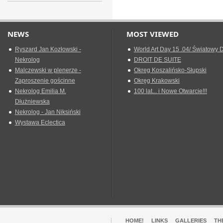
NEWS
MOST VIEWED
Ryszard Jan Kozłowski -
World Art Day 15 .04/ Światowy D
Nekrolog
DROIT DE SUITE
Malczewski w plenerze -
Okreg Koszalińsko-Słupski
Zaproszenie gościnne
Okręg Krakowski
Nekrolog Emilia M.
100 lat... i Nowe Otwarcie!!!
Dłużniewska
Nekrolog - Jan Niksiński
Wystawa Eclectica
HOME!
LINKS
GALLERIES
TH