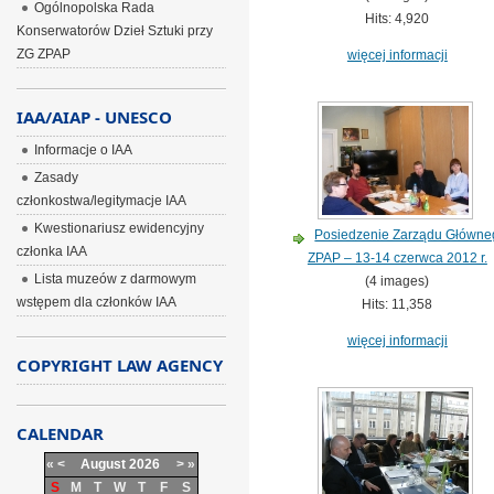
Ogólnopolska Rada
Hits: 4,920
Konserwatorów Dzieł Sztuki przy
ZG ZPAP
więcej informacji
IAA/AIAP - UNESCO
Informacje o IAA
Zasady
członkostwa/legitymacje IAA
Kwestionariusz ewidencyjny
Posiedzenie Zarządu Główne
członka IAA
ZPAP – 13-14 czerwca 2012 r.
Lista muzeów z darmowym
(4 images)
wstępem dla członków IAA
Hits: 11,358
więcej informacji
COPYRIGHT LAW AGENCY
CALENDAR
«
<
August
2026
>
»
S
M
T
W
T
F
S