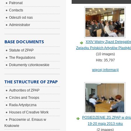
Patronat
Contacts
Odeszli od nas
Administrator
BASE DOCUMENTS
XXIV Walny Zjazd Delegató
Związku Polskich Artystów Plasty
Statute of ZPAP
(10 images)
The Regulations
Hits: 35,797
Dokumenty członkowskie
więcej informacji
THE STRUCTURE OF ZPAP
Authorities of ZPAP
Circles and Troops
Rada Artystyczna
Houses of Creative Work
POSIEDZENIE ZG ZPAP w dni
Pracownie ul. Emaus w
19-20 maja 2013 roku
Krakowie
(2 images)