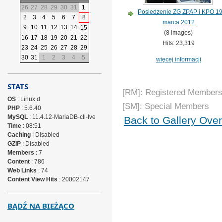
26
27
28
29
30
31
1
Posiedzenie ZG ZPAP i KPO 1
2
3
4
5
6
7
8
marca 2012
9
10
11
12
13
14
15
(8 images)
16
17
18
19
20
21
22
Hits: 23,319
23
24
25
26
27
28
29
30
31
1
2
3
4
5
więcej informacji
STATS
[RM]: Registered Members
OS
: Linux d
[SM]: Special Members
PHP
: 5.6.40
MySQL
: 11.4.12-MariaDB-cll-lve
Back to Gallery Ove
Time
: 08:51
Caching
: Disabled
GZIP
: Disabled
Members
: 7
Content
: 786
Web Links
: 74
Content View Hits
: 20002147
BĄDŹ NA BIEŻĄCO