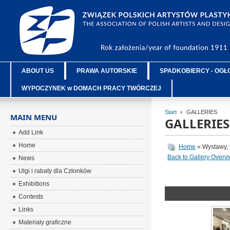
ABOUT US
PRAWA AUTORSKIE
SPADKOBIERCY - OGŁ
WYPOCZYNEK w DOMACH PRACY TWÓRCZEJ
Start
GALLERIES
MAIN MENU
GALLERIES
Add Link
Home
Home
» Wystawy, 
Back to Gallery Overv
News
Ulgi i rabaty dla Członków
Exhibitions
Contests
Links
Materiały graficzne