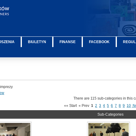
OSZENIA
BIULETYN
FINANSE
FACEBOOK
REGUL
imprezy
iew
There are 115 sub-categories in this 
«« Start
« Prev
1
2
3
4
5
6
7
8
9
10
N
Sub-Categories