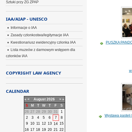
Sztuki przy ZG ZPAP
IAA/AIAP - UNESCO
Informacje o IAA
Zasady członkostwa/legitymacje IAA
PUSZKA PANDO
Kwestionariusz ewidencyjny członka IAA
Lista muzeów z darmowym wstępem dla
członków IAA
w
COPYRIGHT LAW AGENCY
CALENDAR
«
<
August
2026
>
»
S
M
T
W
T
F
S
26
27
28
29
30
31
1
Wystawa pasteli 
2
3
4
5
6
7
8
9
10
11
12
13
15
14
16
17
18
19
20
21
22