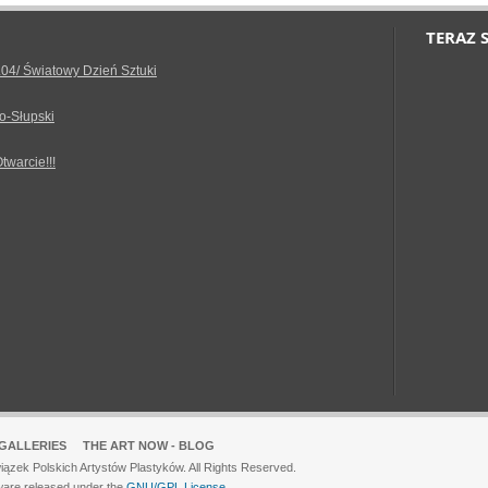
TERAZ 
.04/ Światowy Dzień Sztuki
o-Słupski
Otwarcie!!!
GALLERIES
THE ART NOW - BLOG
ązek Polskich Artystów Plastyków. All Rights Reserved.
ware released under the
GNU/GPL License.