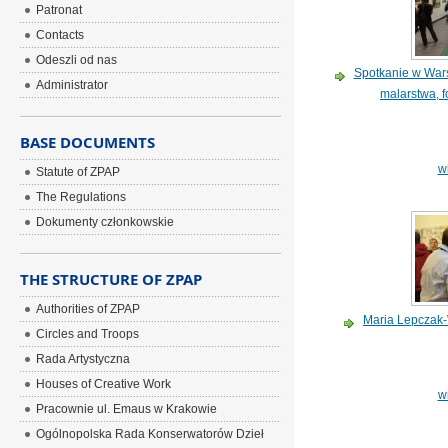
Patronat
Contacts
Odeszli od nas
Spotkanie w War
Administrator
malarstwa, f
BASE DOCUMENTS
w
Statute of ZPAP
The Regulations
Dokumenty członkowskie
THE STRUCTURE OF ZPAP
Authorities of ZPAP
Maria Lepczak-W
Circles and Troops
Rada Artystyczna
Houses of Creative Work
w
Pracownie ul. Emaus w Krakowie
Ogólnopolska Rada Konserwatorów Dzieł