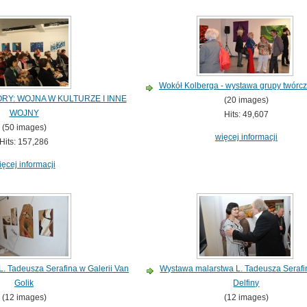
Wokół Kolberga - wystawa grupy twórcz
RY: WOJNA W KULTURZE I INNE
(20 images)
WOJNY
Hits: 49,607
(50 images)
więcej informacji
Hits: 157,286
ięcej informacji
L. Tadeusza Serafina w Galerii Van
Wystawa malarstwa L. Tadeusza Serafin
Golik
Delfiny
(12 images)
(12 images)