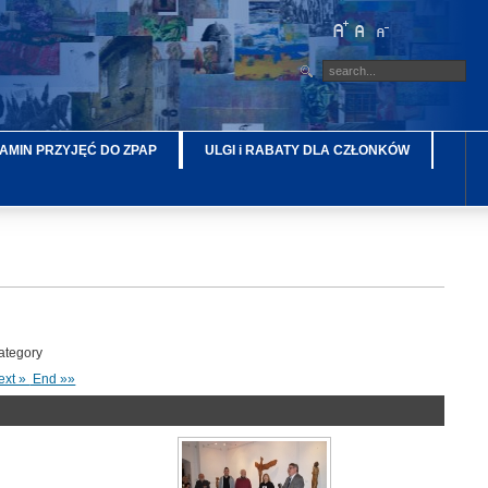
AMIN PRZYJĘĆ DO ZPAP
ULGI i RABATY DLA CZŁONKÓW
category
ext »
End »»