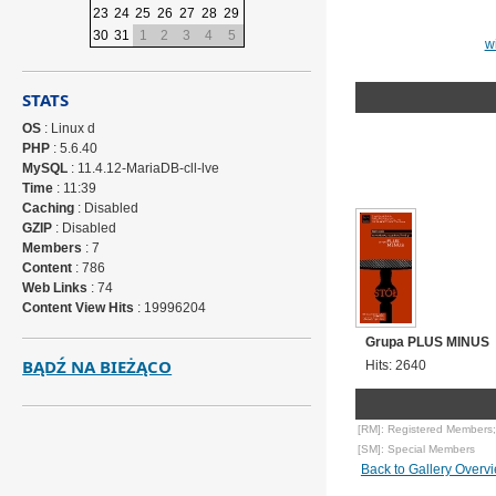
23
24
25
26
27
28
29
30
31
1
2
3
4
5
w
STATS
OS
: Linux d
PHP
: 5.6.40
MySQL
: 11.4.12-MariaDB-cll-lve
Time
: 11:39
Caching
: Disabled
GZIP
: Disabled
Members
: 7
Content
: 786
Web Links
: 74
Content View Hits
: 19996204
Grupa PLUS MINUS
BĄDŹ NA BIEŻĄCO
Hits: 2640
[RM]: Registered Members;
[SM]: Special Members
Back to Gallery Overv