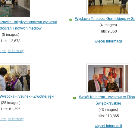
Wystawa Tomasza Górnickiego w Gal
szawie - międzynarodowa wystawa
(4 images)
otografii i nowych mediów
Hits: 9,360
(5 images)
Hits: 12,678
więcej informacji
ięcej informacji
ysocka - rysunek - Z wolnej ręki
Wokół Kolberga - wystawa w Filha
(28 images)
Świętokrzyskiej
Hits: 81,395
(43 images)
Hits: 113,865
ięcej informacji
więcej informacji