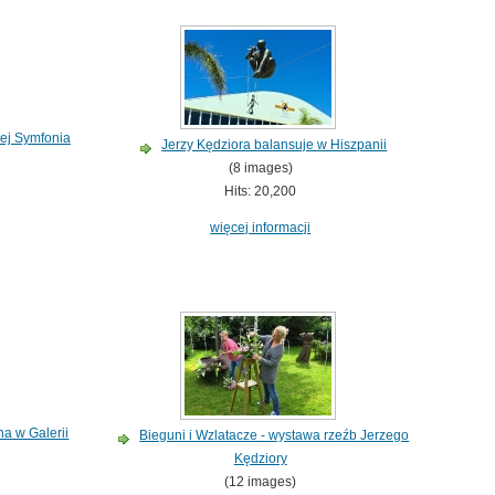
ej Symfonia
Jerzy Kędziora balansuje w Hiszpanii
(8 images)
Hits: 20,200
więcej informacji
a w Galerii
Bieguni i Wzlatacze - wystawa rzeźb Jerzego
Kędziory
(12 images)