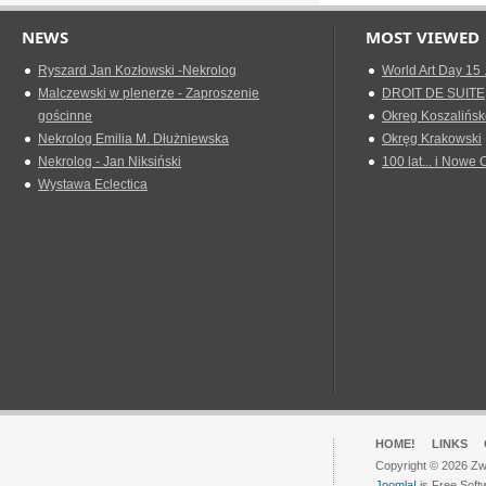
NEWS
MOST VIEWED
Ryszard Jan Kozłowski -Nekrolog
World Art Day 15 
Malczewski w plenerze - Zaproszenie
DROIT DE SUITE
gościnne
Okreg Koszalińsk
Nekrolog Emilia M. Dłużniewska
Okręg Krakowski
Nekrolog - Jan Niksiński
100 lat... i Nowe 
Wystawa Eclectica
HOME!
LINKS
Copyright © 2026 Zwi
Joomla!
is Free Soft