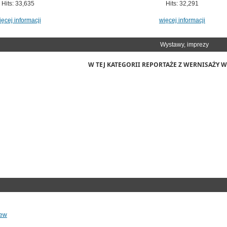
Hits: 33,635
Hits: 32,291
ięcej informacji
więcej informacji
Wystawy, imprezy
W TEJ KATEGORII REPORTAŻE Z WERNISAŻY WY
iew