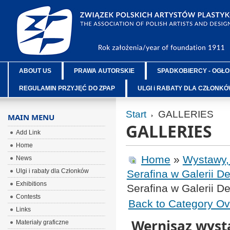
ABOUT US
PRAWA AUTORSKIE
SPADKOBIERCY - OGŁO
REGULAMIN PRZYJĘĆ DO ZPAP
ULGI i RABATY DLA CZŁONK
Start
GALLERIES
MAIN MENU
GALLERIES
Add Link
Home
Home
»
Wystawy,
News
Ulgi i rabaty dla Członków
Serafina w Galerii De
Exhibitions
Serafina w Galerii De
Contests
Back to Category Ov
Links
Wernisaz wyst
Materiały graficzne