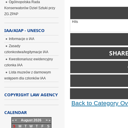
Ogólnopolska Rada
Konserwatorów Dzieł Sztuki przy
ZG ZPAP
Hits
IAA/AIAP - UNESCO
Informacje o IAA
Zasady
SHARE
członkostwa/legitymacje IAA
Kwestionariusz ewidencyjny
Include image:
członka IAA
Lista muzeów z darmowym
Link image:
Comm
wstępem dla członków IAA
Please login first...
COPYRIGHT LAW AGENCY
Back to Category Ov
BBCode is
on
CALENDAR
«
<
August
2026
>
»
S
M
T
W
T
F
S