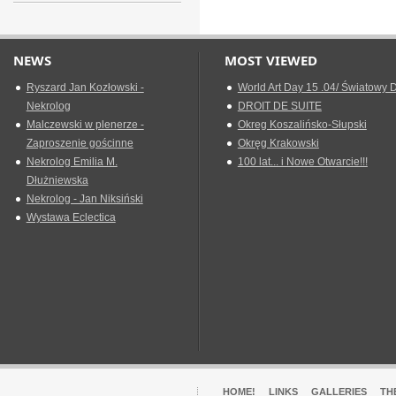
NEWS
MOST VIEWED
Ryszard Jan Kozłowski -
World Art Day 15 .04/ Światowy D
Nekrolog
DROIT DE SUITE
Malczewski w plenerze -
Okreg Koszalińsko-Słupski
Zaproszenie gościnne
Okręg Krakowski
Nekrolog Emilia M.
100 lat... i Nowe Otwarcie!!!
Dłużniewska
Nekrolog - Jan Niksiński
Wystawa Eclectica
HOME!
LINKS
GALLERIES
TH