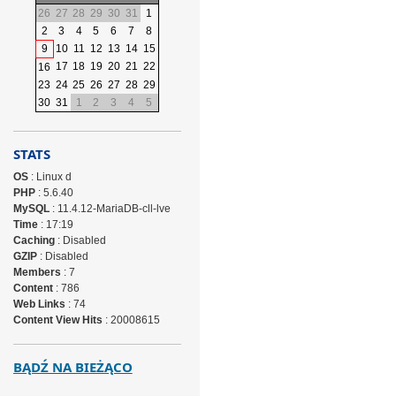
26
27
28
29
30
31
1
2
3
4
5
6
7
8
9
10
11
12
13
14
15
17
18
19
20
21
22
16
23
24
25
26
27
28
29
30
31
1
2
3
4
5
STATS
OS
: Linux d
PHP
: 5.6.40
MySQL
: 11.4.12-MariaDB-cll-lve
Time
: 17:19
Caching
: Disabled
GZIP
: Disabled
Members
: 7
Content
: 786
Web Links
: 74
Content View Hits
: 20008615
BĄDŹ NA BIEŻĄCO