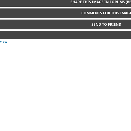
SHARE THIS IMAGE IN FORUMS (B
COMMENTS FOR THIS IMAG
Comments are not shown to unregistered users.
SEND TO FRIEND
rview