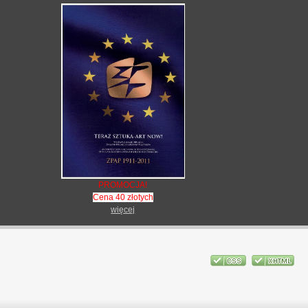
PROMOCJA!
Cena 40 złotych
więcej