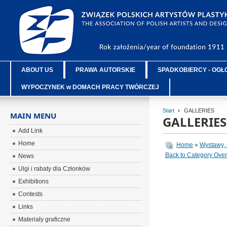
ABOUT US
PRAWA AUTORSKIE
SPADKOBIERCY - OGŁ
WYPOCZYNEK w DOMACH PRACY TWÓRCZEJ
Start
GALLERIES
MAIN MENU
GALLERIES
Add Link
Home
Home
»
Wystawy, 
Back to Category Ove
News
Ulgi i rabaty dla Członków
Exhibitions
Contests
Links
Materiały graficzne