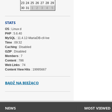
23
24
25
26
27
28
29
30
31
1
2
3
4
5
STATS
OS
: Linux d
PHP
: 5.6.40
MySQL
: 11.4.12-MariaDB-cll-lve
Time
: 09:32
Caching
: Disabled
GZIP
: Disabled
Members
: 7
Content
: 786
Web Links
: 74
Content View Hits
: 19995667
BĄDŹ NA BIEŻĄCO
NEWS
MOST VIEWED