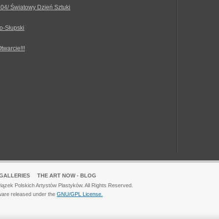
.04/ Światowy Dzień Sztuki
o-Słupski
Otwarcie!!!
GALLERIES
THE ART NOW - BLOG
ązek Polskich Artystów Plastyków. All Rights Reserved.
ware released under the
GNU/GPL License.