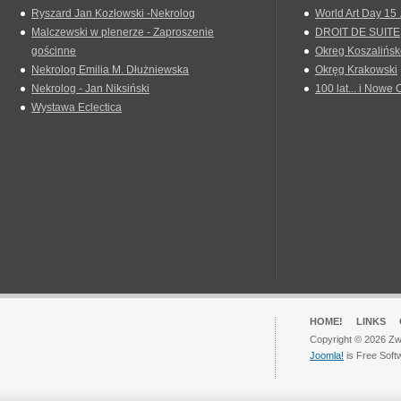
Ryszard Jan Kozłowski -Nekrolog
World Art Day 15 
Malczewski w plenerze - Zaproszenie
DROIT DE SUITE
gościnne
Okreg Koszalińsk
Nekrolog Emilia M. Dłużniewska
Okręg Krakowski
Nekrolog - Jan Niksiński
100 lat... i Nowe 
Wystawa Eclectica
HOME!
LINKS
Copyright © 2026 Zwi
Joomla!
is Free Soft