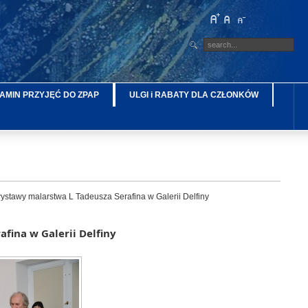
AMIN PRZYJĘĆ DO ZPAP
ULGI i RABATY DLA CZŁONKÓW
stawy malarstwa L Tadeusza Serafina w Galerii Delfiny
fina w Galerii Delfiny