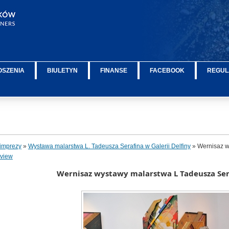
OSZENIA
BIULETYN
FINANSE
FACEBOOK
REGUL
imprezy
»
Wystawa malarstwa L. Tadeusza Serafina w Galerii Delfiny
» Wernisaz wy
rview
Wernisaz wystawy malarstwa L Tadeusza Sera