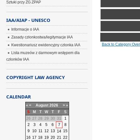
Sztuki przy ZG ZPAP
Include image:
IAA/AIAP - UNESCO
Link image:
Informacje o IAA
Please login first...
Zasady członkostwa/legitymacje IAA
Back to Category Ove
Kwestionariusz ewidencyjny członka IAA
Lista muzeów z darmowym wstępem dla
BBCode is
on
członków IAA
COPYRIGHT LAW AGENCY
CALENDAR
«
<
August
2026
>
»
S
M
T
W
T
F
S
26
27
28
29
30
31
1
2
3
4
5
6
7
8
9
10
11
12
13
15
14
16
17
18
19
20
21
22