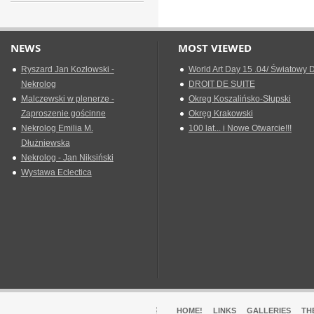
NEWS
MOST VIEWED
Ryszard Jan Kozłowski -
World Art Day 15 .04/ Światowy D
Nekrolog
DROIT DE SUITE
Malczewski w plenerze -
Okreg Koszalińsko-Słupski
Zaproszenie gościnne
Okręg Krakowski
Nekrolog Emilia M.
100 lat... i Nowe Otwarcie!!!
Dłużniewska
Nekrolog - Jan Niksiński
Wystawa Eclectica
HOME!
LINKS
GALLERIES
TH