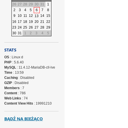
26
27
28
29
30
31
1
2
3
4
5
6
7
8
9
10
11
12
14
15
13
16
17
18
19
20
21
22
23
24
25
26
27
28
29
30
31
1
2
3
4
5
STATS
OS
: Linux d
PHP
: 5.6.40
MySQL
: 11.4.12-MariaDB-cll-lve
Time
: 13:59
Caching
: Disabled
GZIP
: Disabled
Members
: 7
Content
: 786
Web Links
: 74
Content View Hits
: 19991210
BĄDŹ NA BIEŻĄCO