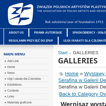
ABOUT US
PRAWA AUTORSKIE
SPADKOBIERCY - OGŁO
REGULAMIN PRZYJĘĆ DO ZPAP
ULGI i RABATY DLA CZŁONK
Start
GALLERIES
MAIN MENU
GALLERIES
Add Link
Home
Home
»
Wystawy,
News
Ulgi i rabaty dla Członków
Serafina w Galerii De
Exhibitions
Serafina w Galerii De
Contests
Back to Category Ov
Links
Wernisaz wyst
Materiały graficzne