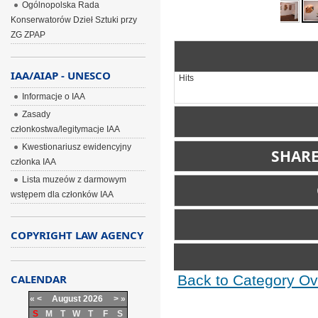
Ogólnopolska Rada
Konserwatorów Dzieł Sztuki przy
ZG ZPAP
IAA/AIAP - UNESCO
Hits
Informacje o IAA
Zasady
członkostwa/legitymacje IAA
Kwestionariusz ewidencyjny
SHARE
członka IAA
Include image:
Lista muzeów z darmowym
wstępem dla członków IAA
Link image:
Comm
COPYRIGHT LAW AGENCY
Please login first...
Back to Category Ov
CALENDAR
BBCode is
on
«
<
August
2026
>
»
S
M
T
W
T
F
S