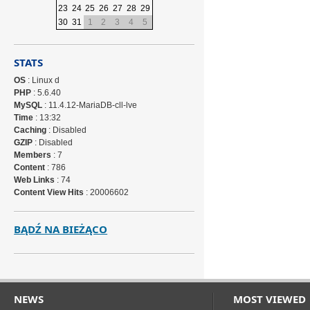
23
24
25
26
27
28
29
30
31
1
2
3
4
5
STATS
OS
: Linux d
PHP
: 5.6.40
MySQL
: 11.4.12-MariaDB-cll-lve
Time
: 13:32
Caching
: Disabled
GZIP
: Disabled
Members
: 7
Content
: 786
Web Links
: 74
Content View Hits
: 20006602
BĄDŹ NA BIEŻĄCO
NEWS
MOST VIEWED