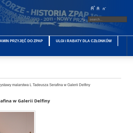
AMIN PRZYJĘĆ DO ZPAP
ULGI i RABATY DLA CZŁONKÓW
stawy malarstwa L Tadeusza Serafina w Galerii Delfiny
fina w Galerii Delfiny