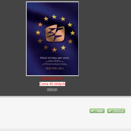
PROMOCJA!
Cena 40 złotych
więcej