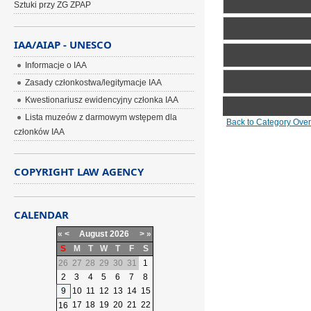
Sztuki przy ZG ZPAP
IAA/AIAP - UNESCO
Include image:
Informacje o IAA
Link image:
Zasady członkostwa/legitymacje IAA
Please login first...
Kwestionariusz ewidencyjny członka IAA
Lista muzeów z darmowym wstępem dla
Back to Category Ove
członków IAA
BBCode is
on
COPYRIGHT LAW AGENCY
CALENDAR
«
<
August
2026
>
»
S
M
T
W
T
F
S
26
27
28
29
30
31
1
2
3
4
5
6
7
8
9
10
11
12
13
14
15
17
18
19
20
21
22
16