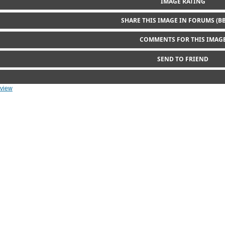
IMAGE RATING
Please login first...
SHARE THIS IMAGE IN FORUMS (B
COMMENTS FOR THIS IMAG
Comments are not shown to unregistered users.
SEND TO FRIEND
rview