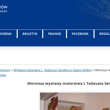
OSZENIA
BIULETYN
FINANSE
FACEBOOK
REGUL
imprezy
»
Wystawa malarstwa L. Tadeusza Serafina w Galerii Delfiny
» Wernisaz wy
rview
Wernisaz wystawy malarstwa L Tadeusza Sera