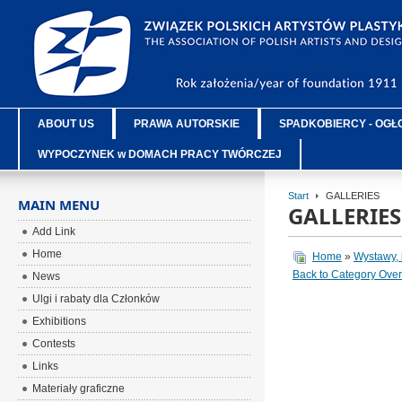
ABOUT US
PRAWA AUTORSKIE
SPADKOBIERCY - OGŁ
WYPOCZYNEK w DOMACH PRACY TWÓRCZEJ
Start
GALLERIES
MAIN MENU
GALLERIES
Add Link
Home
Home
»
Wystawy, 
Back to Category Ove
News
Ulgi i rabaty dla Członków
Exhibitions
Contests
Links
Materiały graficzne