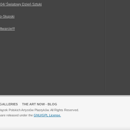
.04/ Światowy Dzień Sztuki
o-Słupski
Otwarcie!!!
GALLERIES
THE ART NOW - BLOG
ązek Polskich Artystów Plastyków. All Rights Reserved.
ware released under the
GNU/GPL License.