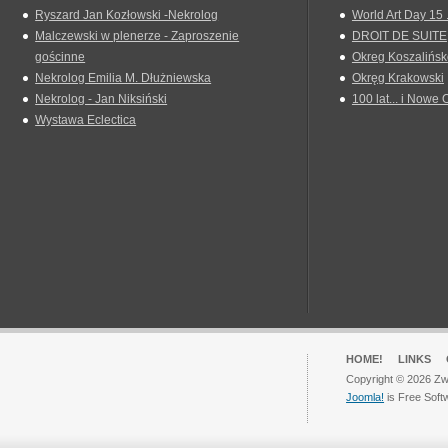
Ryszard Jan Kozłowski -Nekrolog
World Art Day 15 
Malczewski w plenerze - Zaproszenie
DROIT DE SUITE
gościnne
Okreg Koszalińsk
Nekrolog Emilia M. Dłużniewska
Okręg Krakowski
Nekrolog - Jan Niksiński
100 lat... i Nowe 
Wystawa Eclectica
HOME!
LINKS
Copyright © 2026 Zwi
Joomla!
is Free Soft