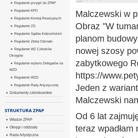
Regulamin przyjęć do ZPAP
Regulamin KPO
Malczewski w p
Regulamin Komisji Rewizyjnych
Obraz "W tuman
Regulamin ZG
Regulamin Sądów Koleżeńskich
planom budowy
Regulamin Złotej Odznaki
nowej szosy pow
Regulamin WZ Członków
Okręgów
zabytkowego Ro
Regulamin wyboru Delegatów na
WZD
https://www.pe
Regulamin WZD
Jeden z warian
Regulamin Rady Artystycznej
Dokumenty członkowskie
Malczewski nam
STRUKTURA ZPAP
Od 6 lat zajmuj
Władze ZPAP
teraz wpadłam 
Okręgi i oddziały
Rada Artystyczna