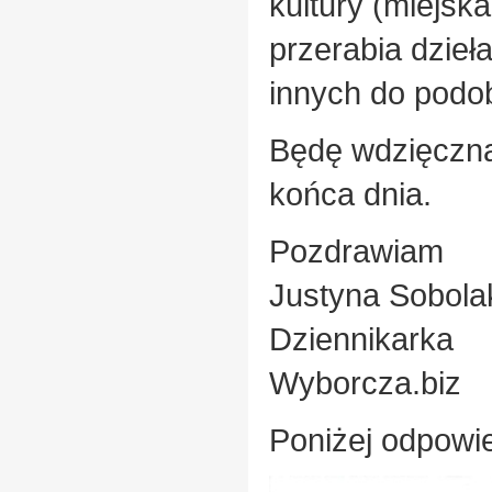
kultury (miejsk
przerabia dzieł
innych do podo
Będę wdzięczna 
końca dnia.
Pozdrawiam
Justyna Sobola
Dziennikarka
Wyborcza.biz
Poniżej odpow