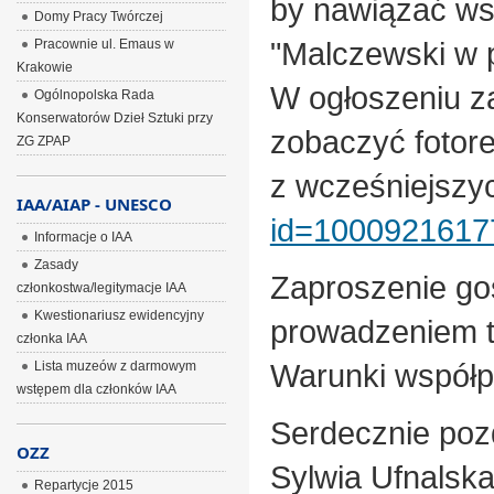
by nawiązać wsp
Domy Pracy Twórczej
"Malczewski w p
Pracownie ul. Emaus w
Krakowie
W ogłoszeniu z
Ogólnopolska Rada
Konserwatorów Dzieł Sztuki przy
zobaczyć fotore
ZG ZPAP
z wcześniejszy
IAA/AIAP - UNESCO
id=1000921617
Informacje o IAA
Zasady
Zaproszenie go
członkostwa/legitymacje IAA
Kwestionariusz ewidencyjny
prowadzeniem t
członka IAA
Warunki współpr
Lista muzeów z darmowym
wstępem dla członków IAA
Serdecznie po
OZZ
Sylwia Ufnalsk
Repartycje 2015