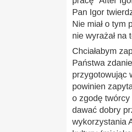
pracę "After Ig
Pan Igor twierd
Nie miał o tym p
nie wyrażał na 
Chciałabym zap
Państwa zdanie
przygotowując w
powinien zapyt
o zgodę twórcy 
dawać dobry pr
wykorzystania A