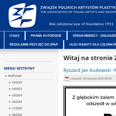
O NAS
PRAWA AUTORSKIE
SPADKOBIERCY - OGŁOSZE
REGULAMIN PRZYJĘĆ DO ZPAP
ULGI i RABATY DLA CZŁONK
Witaj na stronie
MENU WITRYNY
Ryszard Jan Kozłowski 
ArsForum
czwartek, 06 sierpnia 2026 08:59
13/2023
14/2023
15/2024
16/2024
17/2025
18/2026