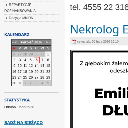
tel. 4555 22 31
REPARTYCJE -
DOFINANSOWANIA
Decyzja MKiDN
Nekrolog E
KALENDARZ
czwartek, 30 lipca 2026 13:10
«
<
sierpień
2026
>
»
N
P
W
Ś
C
Pt
S
26
27
28
29
30
31
1
2
3
4
5
6
7
8
9
10
11
12
14
15
13
16
17
18
19
20
21
22
23
24
25
26
27
28
29
30
31
1
2
3
4
5
STATYSTYKA
Odsłon
: 19992938
BĄDŹ NA BIEŻĄCO