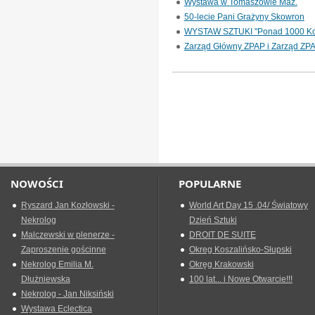
Wystawa w Tomaszowie Maz.
50-lecie Pani Grażyny Skowron
WYSTAW SZTUKI "Ponad 1000 Ko
Zarząd Główny ZPAP i Zarząd ZP
NOWOŚCI
POPULARNE
Ryszard Jan Kozłowski -
World Art Day 15 .04/ Światowy
Nekrolog
Dzień Sztuki
Malczewski w plenerze -
DROIT DE SUITE
Zaproszenie gościnne
Okreg Koszalińsko-Słupski
Nekrolog Emilia M.
Okręg Krakowski
Dłużniewska
100 lat... i Nowe Otwarcie!!!
Nekrolog - Jan Niksiński
Wystawa Eclectica